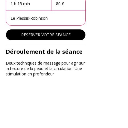
euros
1 h 15 min
1
80 €
1
5
Le Plessis-Robinson
m
i
n
RESERVER VOTRE SEANCE
Déroulement de la séance
Deux techniques de massage pour agir sur
la texture de la peau et la circulation. Une
stimulation en profondeur
Réservez votre séance et ressentez la
transformation.
Madéro + Cavitation / RF OU Cavitation +
RF
Coordonnées
Le Plessis-Robinson, France
+33669248826