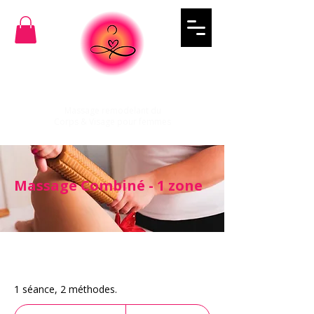
BODIES SCULPT
Massage remodelant du
Corps & Visage pour femmes
Massage Combiné - 1 zone
1 séance, 2 méthodes.
80