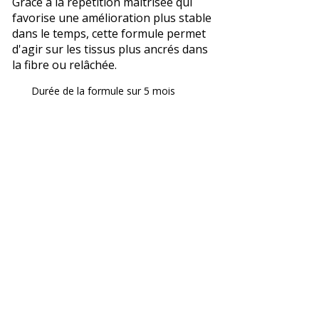
Grâce à la répétition maîtrisée qui
favorise une amélioration plus stable
dans le temps, cette formule permet
d'agir sur les tissus plus ancrés dans
la fibre ou relâchée.
Durée de la formule sur 5 mois
Il est recommandé de faire 1
séance par semaine pour ne
pas perdre les bénéfices des
précédentes. Cette rigueur
permet au corps d'être stimulé
en continue pour le relancer
efficacement.
Découvrez dans votre espace
l'ensemble des formules de
cures dédiées au drainage
lymphatique et au modelage du