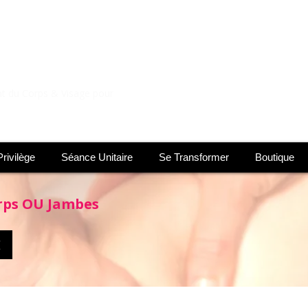
SCULPT
 du Corps & Visage pour
rivilège
Séance Unitaire
Se Transformer
Boutique
rps OU Jambes
E