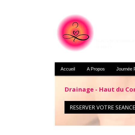
BODIES 
Massage remodelant
femmes
Accueil
A Propos
Journée P
Drainage - Haut du Co
RESERVER VOTRE SEANC